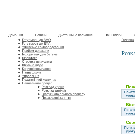
Домашня
Новини
Дистанційне навчання
Наші блоги
Готуємось до ЗНО
Головна
Готуємось до ДПА
Учнівське самоврядування
Прийом до школи
Розк
Інформація для батьків
Бібліотека
Сторінка психолога
Шкільне відео
Корисні посилання
Наша школа
Управління
Педагогічний колектив
Навчальний процес
Пон
Розклад уроків
Розклад дзвінків
Почат
Графік навчального процесу
урок
Позакласні заняття
Вів
Почат
урок
Сер
Почат
урок