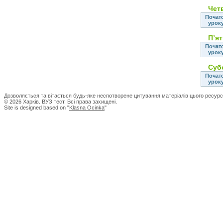
Чет
Почат
урок
Пʼя
Почат
урок
Суб
Почат
урок
Дозволяється та вітається будь-яке неспотворене цитування матеріалів цього ресурс
© 2026 Харків. ВУЗ тест. Всі права захищені.
Site is designed based on "
Klasna Ocinka
"